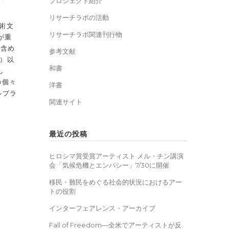
プロジェクト紹介
リサーチラボの活動
術文
リサーチラボ関連刊行物
が重
も含め
参考文献
円）以
和書
し
の個々
洋書
ルプラ
関連サイト
最近の投稿
ヒロシマ賞受賞アーティスト メル・チン講演
会「気候危機とエンパシー」7/30に開催
移民・難民をめぐる社会的状況におけるアー
トの役割
インターフェアレンス・アーカイブ
Fall of Freedom―全米でアーティストが反