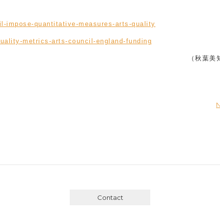
il-impose-quantitative-measures-arts-quality
uality-metrics-arts-council-england-funding
（秋葉美
N
Contact