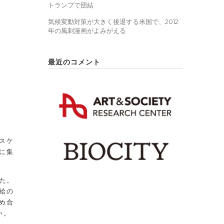
トランプで団結
気候変動対策が大きく後退する米国で、2012
年の風刺漫画がよみがえる
最近のコメント
スケ
に集
た。
給の
め合
い。