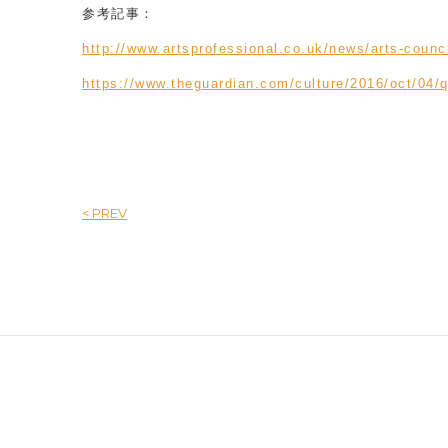
参考記事：
http://www.artsprofessional.co.uk/news/arts-counc
https://www.theguardian.com/culture/2016/oct/04/q
< PREV