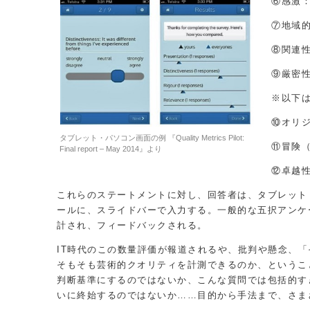
⑥感激
⑦地域
⑧関連性
⑨厳密性
※以下は
⑩オリ
タブレット・パソコン画面の例 『Quality Metrics Pilot:
⑪冒険（
Final report – May 2014』より
⑫卓越
これらのステートメントに対し、回答者は、タブレット
ールに、スライドバーで入力する。一般的な五択アンケ
計され、フィードバックされる。
IT時代のこの数量評価が報道されるや、批判や懸念、
そもそも芸術的クオリティを計測できるのか、というこ
判断基準にするのではないか、こんな質問では包括的す
いに終始するのではないか……目的から手法まで、さま