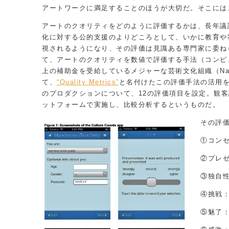
アートワークに満足することのほうが大切だ。そこには
アートのクオリティをどのように評価するかは、長年議
化に対する公的支援のよりどころとして、いかに教育や
視されるようになり、その評価は見識ある専門家に委ね
て、アートのクオリティを数値で評価する手法（コンピュ
上の補助金を受給しているメジャーな芸術文化組織（National Por
て、
“Quality Metrics”
と名付けたこの評価手法の活用
のプロダクションについて、12の評価項目を設定。観客評価
ットフォームで実施し、比較分析するというものだ。
その評
①コン
②プレ
③独自
④挑戦
⑤魅了