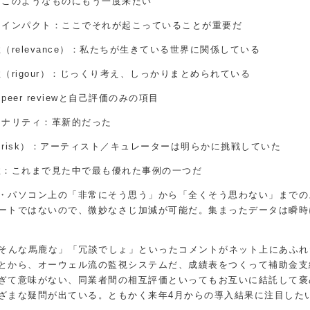
：このようなものにもう一度来たい
的インパクト：ここでそれが起こっていることが重要だ
（relevance）：私たちが生きている世界に関係している
（rigour）：じっくり考え、しっかりまとめられている
peer reviewと自己評価のみの項目
ジナリティ：革新的だった
risk）：アーティスト／キュレーターは明らかに挑戦していた
性：これまで見た中で最も優れた事例の一つだ
・パソコン上の「非常にそう思う」から「全くそう思わない」までの
ートではないので、微妙なさじ加減が可能だ。集まったデータは瞬時
「そんな馬鹿な」「冗談でしょ」といったコメントがネット上にあふれ
とから、オーウェル流の監視システムだ、成績表をつくって補助金支
ぎて意味がない、同業者間の相互評価といってもお互いに結託して褒
ざまな疑問が出ている。ともかく来年4月からの導入結果に注目した