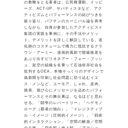
の教鞭をとる著者は、公民権運動、イッピ
ーズ、ACT-UP、サパティスタなど、アク
ティビズムとパフォーマンスの結びつきを
振り返り、バフチンのカーニバル論を再考
しながら、自身が参加したアクティビスト
集団の実践を事例に、その手法やメリッ
ト、デメリットを詳しく解説している。道
化師のコスチュームで権力に抵抗するクラ
ウン・アーミー、漫画的風刺で階級格差を
あぶり出すビリオネアー・フォー・ブッシ
ュ、架空の組織を名乗って石油依存社会を
批判するOEA、本物そっくりのデザインで
偽新聞を印刷し社会問題に切り込むイエ
ス・メンなど、ユーモア、しゃれ、皮肉、
挑発、遊び心にメッセージを込めたパフォ
ーマンスとその舞台裏は、なるほどと思わ
せる。「闘争のレパートリー」「ヘゲモノ
ローグ（覇者の独白）」「イレジスティブ
ル・イメージ（圧倒的イメージ）」「戦術
的インタラクション」「空間の解放／空間
の占拠」「空中戦／地上戦」「アクショ