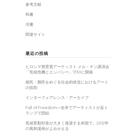
参考文献
和書
洋書
関連サイト
最近の投稿
ヒロシマ賞受賞アーティスト メル・チン講演会
「気候危機とエンパシー」7/30に開催
移民・難民をめぐる社会的状況におけるアート
の役割
インターフェアレンス・アーカイブ
Fall of Freedom―全米でアーティストが反ト
ランプで団結
気候変動対策が大きく後退する米国で、2012年
の風刺漫画がよみがえる