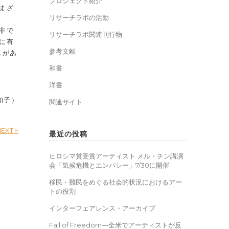
プロジェクト紹介
まざ
リサーチラボの活動
非で
リサーチラボ関連刊行物
に有
参考文献
スがあ
和書
洋書
知子）
関連サイト
EXT >
最近の投稿
ヒロシマ賞受賞アーティスト メル・チン講演
会「気候危機とエンパシー」7/30に開催
移民・難民をめぐる社会的状況におけるアー
トの役割
インターフェアレンス・アーカイブ
Fall of Freedom―全米でアーティストが反