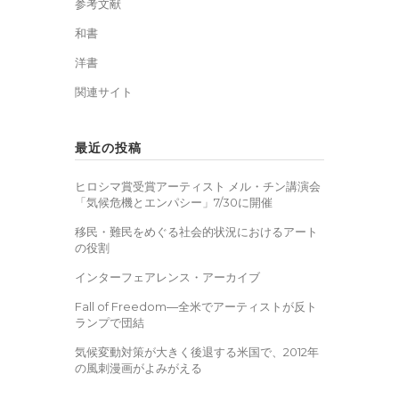
参考文献
和書
洋書
関連サイト
最近の投稿
ヒロシマ賞受賞アーティスト メル・チン講演会
「気候危機とエンパシー」7/30に開催
移民・難民をめぐる社会的状況におけるアート
の役割
インターフェアレンス・アーカイブ
Fall of Freedom―全米でアーティストが反ト
ランプで団結
気候変動対策が大きく後退する米国で、2012年
の風刺漫画がよみがえる